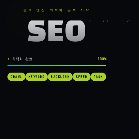
RANKER
.
무료로 분석하기
검색 엔진 최적화 분석 시작
SEO
실시간 SEO 엔진 가동 중
검색 1페이지로
최적화 완료
100%
가는
가장 빠른 길.
CRAWL
KEYWORD
BACKLINK
SPEED
RANK
RANKER는 당신의 사이트를 60초 만에 스캔하고, 경쟁사를 추적하고,
순위를 끌어올릴 실행 가능한 액션을 제안합니다. 더 이상 추측하지 마
세요.
→ 내 사이트 무료 진단
작동 방식 보기