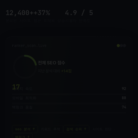
12,400+
+37%
4.9 / 5
분석된 사이트
평균 트래픽 상승
사용자 만족도
ranker_scan.live
전체 SEO 점수
지난 분석 대비
+14점
43
페이지 속도
92
모바일 최적화
88
백링크 품질
74
seo 분석
키워드 추적
검색 순위
사이트 진단
백링크