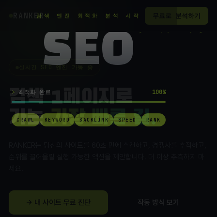
RANKER
.
무료로 분석하기
검색 엔진 최적화 분석 시작
SEO
실시간 SEO 엔진 가동 중
검색 1페이지로
최적화 완료
100%
가는
가장 빠른 길.
CRAWL
KEYWORD
BACKLINK
SPEED
RANK
RANKER는 당신의 사이트를 60초 만에 스캔하고, 경쟁사를 추적하고,
순위를 끌어올릴 실행 가능한 액션을 제안합니다. 더 이상 추측하지 마
세요.
→ 내 사이트 무료 진단
작동 방식 보기