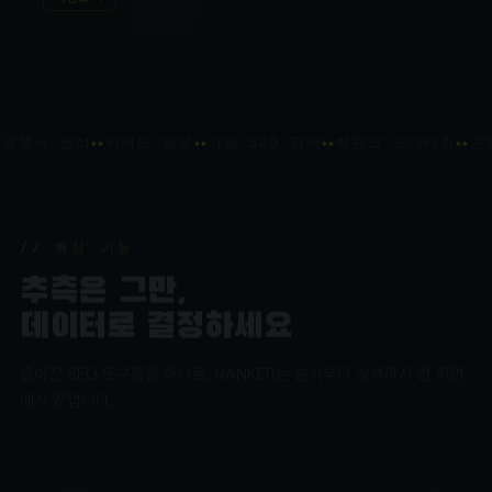
경쟁사 분석
키워드 발굴
기술 SEO 감사
백링크 모니터링
콘텐
// 핵심 기능
추측은 그만,
데이터로 결정하세요
흩어진 SEO 도구들을 하나로. RANKER는 분석부터 실행까지 한 화면
에서 끝냅니다.
01