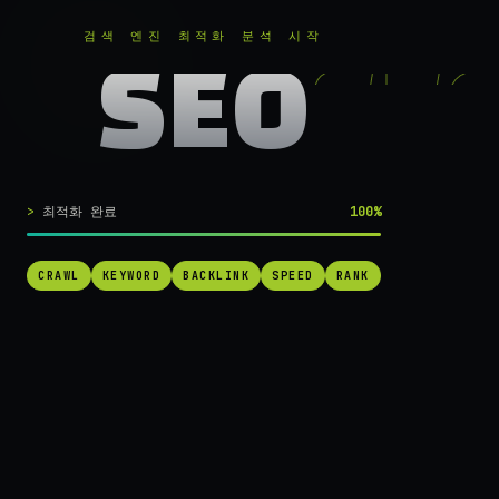
RANKER
.
무료로 분석하기
검색 엔진 최적화 분석 시작
SEO
실시간 SEO 엔진 가동 중
검색 1페이지로
최적화 완료
100%
가는
가장 빠른 길.
CRAWL
KEYWORD
BACKLINK
SPEED
RANK
RANKER는 당신의 사이트를 60초 만에 스캔하고, 경쟁사를 추적하고,
순위를 끌어올릴 실행 가능한 액션을 제안합니다. 더 이상 추측하지 마
세요.
→ 내 사이트 무료 진단
작동 방식 보기