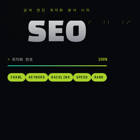
RANKER
.
무료로 분석하기
검색 엔진 최적화 분석 시작
SEO
실시간 SEO 엔진 가동 중
검색 1페이지로
최적화 완료
100%
가는
가장 빠른 길.
CRAWL
KEYWORD
BACKLINK
SPEED
RANK
RANKER는 당신의 사이트를 60초 만에 스캔하고, 경쟁사를 추적하고,
순위를 끌어올릴 실행 가능한 액션을 제안합니다. 더 이상 추측하지 마
세요.
→ 내 사이트 무료 진단
작동 방식 보기