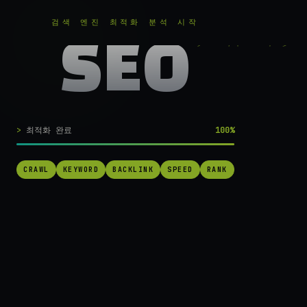
RANKER
.
무료로 분석하기
검색 엔진 최적화 분석 시작
SEO
실시간 SEO 엔진 가동 중
검색 1페이지로
최적화 완료
100%
가는
가장 빠른 길.
CRAWL
KEYWORD
BACKLINK
SPEED
RANK
RANKER는 당신의 사이트를 60초 만에 스캔하고, 경쟁사를 추적하고,
순위를 끌어올릴 실행 가능한 액션을 제안합니다. 더 이상 추측하지 마
세요.
→ 내 사이트 무료 진단
작동 방식 보기