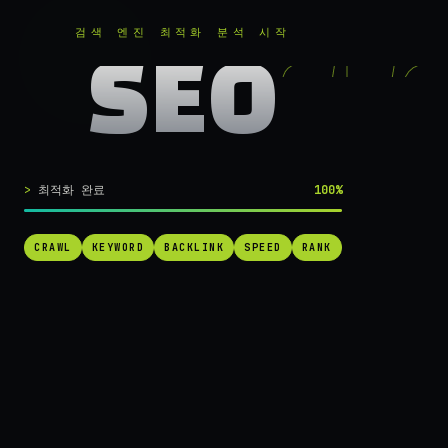
RANKER
.
무료로 분석하기
검색 엔진 최적화 분석 시작
SEO
실시간 SEO 엔진 가동 중
검색 1페이지로
최적화 완료
100%
가는
가장 빠른 길.
CRAWL
KEYWORD
BACKLINK
SPEED
RANK
RANKER는 당신의 사이트를 60초 만에 스캔하고, 경쟁사를 추적하고,
순위를 끌어올릴 실행 가능한 액션을 제안합니다. 더 이상 추측하지 마
세요.
→ 내 사이트 무료 진단
작동 방식 보기