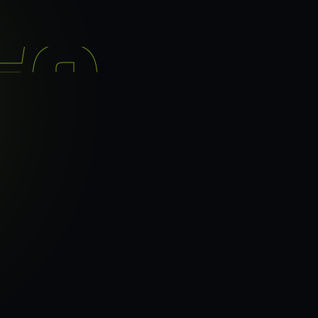
기능
분석 과정
요금
이지로
ranker_scan.
빠른 길.
37
페이지 속도