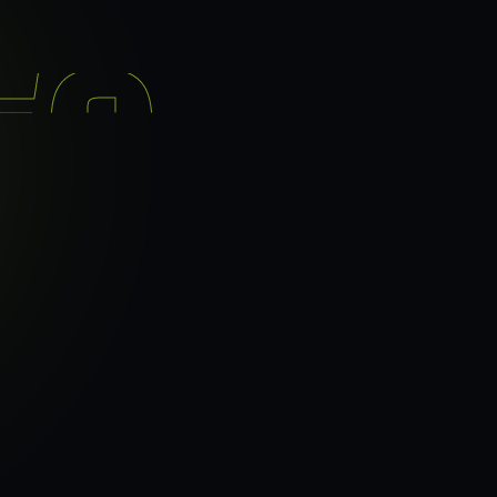
기능
분석 과정
요금
이지로
ranker_scan.
빠른 길.
37
페이지 속도