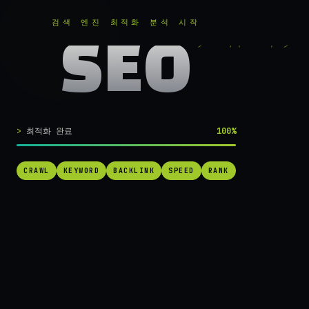
RANKER
.
무료로 분석하기
검색 엔진 최적화 분석 시작
SEO
실시간 SEO 엔진 가동 중
검색 1페이지로
최적화 완료
100%
가는
가장 빠른 길.
CRAWL
KEYWORD
BACKLINK
SPEED
RANK
RANKER는 당신의 사이트를 60초 만에 스캔하고, 경쟁사를 추적하고,
순위를 끌어올릴 실행 가능한 액션을 제안합니다. 더 이상 추측하지 마
세요.
→ 내 사이트 무료 진단
작동 방식 보기