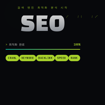
RANKER
.
무료로 분석하기
검색 엔진 최적화 분석 시작
SEO
실시간 SEO 엔진 가동 중
검색 1페이지로
최적화 완료
100%
가는
가장 빠른 길.
CRAWL
KEYWORD
BACKLINK
SPEED
RANK
RANKER는 당신의 사이트를 60초 만에 스캔하고, 경쟁사를 추적하고,
순위를 끌어올릴 실행 가능한 액션을 제안합니다. 더 이상 추측하지 마
세요.
→ 내 사이트 무료 진단
작동 방식 보기