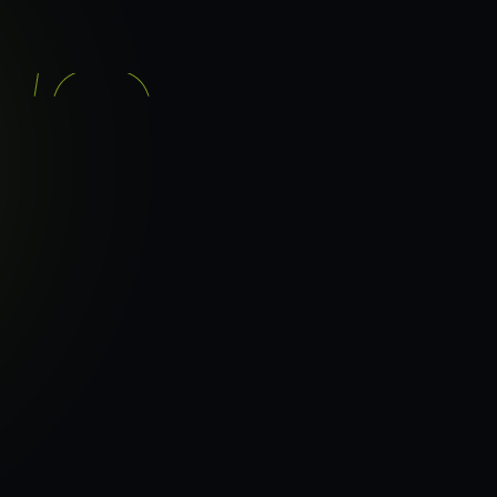
기능
분석 과정
요금
이지로
ranker_scan.
빠른 길.
36
페이지 속도