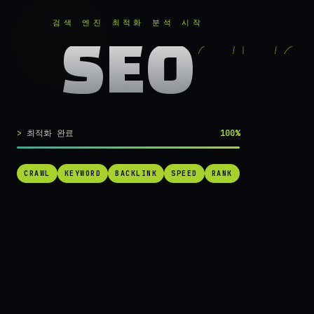
RANKER
.
무료로 분석하기
검색 엔진 최적화 분석 시작
SEO
실시간 SEO 엔진 가동 중
검색 1페이지로
최적화 완료
100%
가는
가장 빠른 길.
CRAWL
KEYWORD
BACKLINK
SPEED
RANK
RANKER는 당신의 사이트를 60초 만에 스캔하고, 경쟁사를 추적하고,
순위를 끌어올릴 실행 가능한 액션을 제안합니다. 더 이상 추측하지 마
세요.
→ 내 사이트 무료 진단
작동 방식 보기