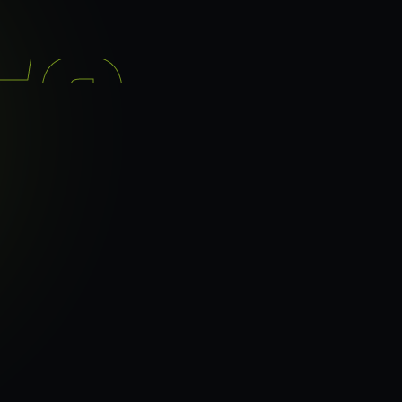
기능
분석 과정
요금
이지로
ranker_scan.
빠른 길.
38
페이지 속도