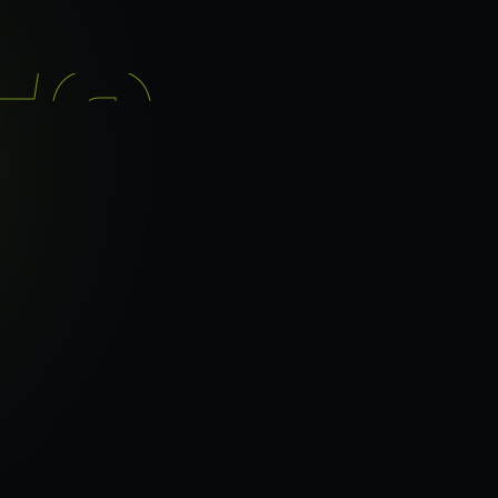
기능
분석 과정
요금
이지로
ranker_scan.
빠른 길.
41
페이지 속도