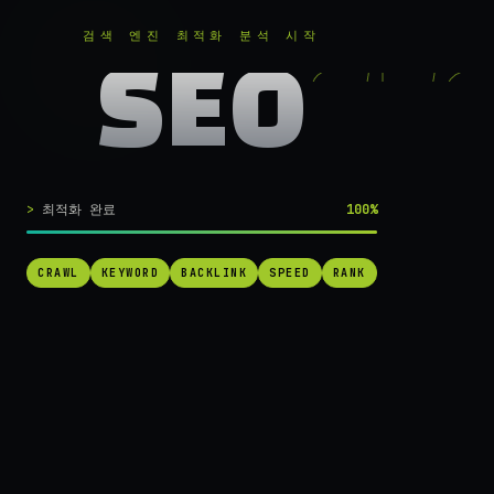
RANKER
.
무료로 분석하기
검색 엔진 최적화 분석 시작
SEO
실시간 SEO 엔진 가동 중
검색 1페이지로
최적화 완료
100%
가는
가장 빠른 길.
CRAWL
KEYWORD
BACKLINK
SPEED
RANK
RANKER는 당신의 사이트를 60초 만에 스캔하고, 경쟁사를 추적하고,
순위를 끌어올릴 실행 가능한 액션을 제안합니다. 더 이상 추측하지 마
세요.
→ 내 사이트 무료 진단
작동 방식 보기