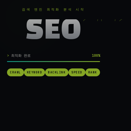
RANKER
.
무료로 분석하기
검색 엔진 최적화 분석 시작
SEO
실시간 SEO 엔진 가동 중
검색 1페이지로
최적화 완료
100%
가는
가장 빠른 길.
CRAWL
KEYWORD
BACKLINK
SPEED
RANK
RANKER는 당신의 사이트를 60초 만에 스캔하고, 경쟁사를 추적하고,
순위를 끌어올릴 실행 가능한 액션을 제안합니다. 더 이상 추측하지 마
세요.
→ 내 사이트 무료 진단
작동 방식 보기