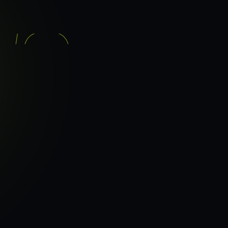
기능
분석 과정
요금
이지로
ranker_scan.
빠른 길.
36
페이지 속도