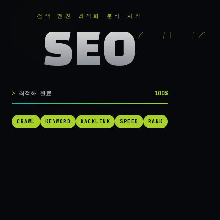
RANKER
.
무료로 분석하기
검색 엔진 최적화 분석 시작
SEO
실시간 SEO 엔진 가동 중
검색 1페이지로
최적화 완료
100%
가는
가장 빠른 길.
CRAWL
KEYWORD
BACKLINK
SPEED
RANK
RANKER는 당신의 사이트를 60초 만에 스캔하고, 경쟁사를 추적하고,
순위를 끌어올릴 실행 가능한 액션을 제안합니다. 더 이상 추측하지 마
세요.
→ 내 사이트 무료 진단
작동 방식 보기