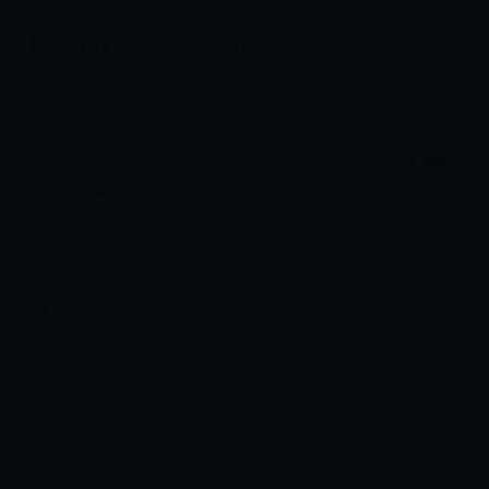
12,400+
+37%
4.9 / 5
분석된 사이트
평균 트래픽 상승
사용자 만족도
ranker_scan.live
전체 SEO 점수
지난 분석 대비
+14점
33
페이지 속도
92
모바일 최적화
88
백링크 품질
74
seo 분석
키워드 추적
검색 순위
사이트 진단
백링크