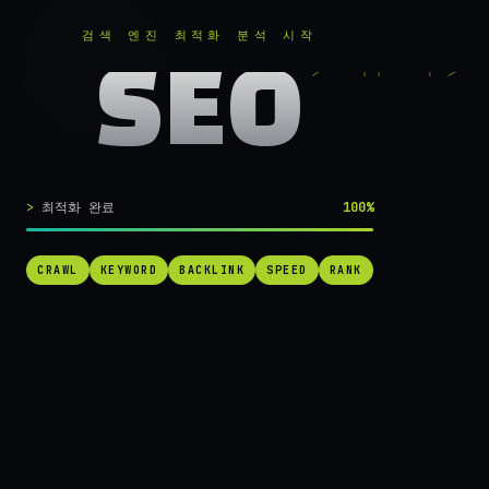
RANKER
.
무료로 분석하기
검색 엔진 최적화 분석 시작
SEO
실시간 SEO 엔진 가동 중
검색 1페이지로
최적화 완료
100%
가는
가장 빠른 길.
CRAWL
KEYWORD
BACKLINK
SPEED
RANK
RANKER는 당신의 사이트를 60초 만에 스캔하고, 경쟁사를 추적하고,
순위를 끌어올릴 실행 가능한 액션을 제안합니다. 더 이상 추측하지 마
세요.
→ 내 사이트 무료 진단
작동 방식 보기