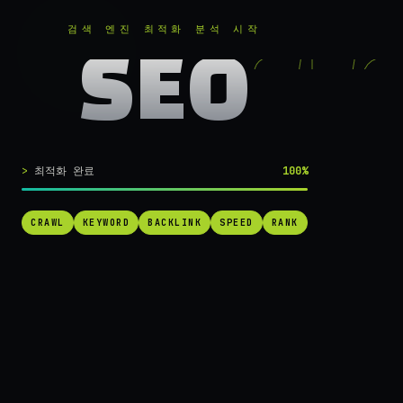
RANKER
.
무료로 분석하기
검색 엔진 최적화 분석 시작
SEO
실시간 SEO 엔진 가동 중
검색 1페이지로
최적화 완료
100%
가는
가장 빠른 길.
CRAWL
KEYWORD
BACKLINK
SPEED
RANK
RANKER는 당신의 사이트를 60초 만에 스캔하고, 경쟁사를 추적하고,
순위를 끌어올릴 실행 가능한 액션을 제안합니다. 더 이상 추측하지 마
세요.
→ 내 사이트 무료 진단
작동 방식 보기