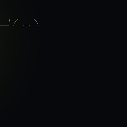
기능
분석 과정
요금
이지로
ranker_scan.
빠른 길.
31
페이지 속도