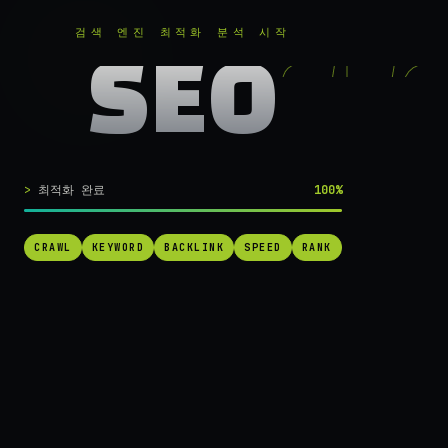
RANKER
.
무료로 분석하기
검색 엔진 최적화 분석 시작
SEO
실시간 SEO 엔진 가동 중
검색 1페이지로
최적화 완료
100%
가는
가장 빠른 길.
CRAWL
KEYWORD
BACKLINK
SPEED
RANK
RANKER는 당신의 사이트를 60초 만에 스캔하고, 경쟁사를 추적하고,
순위를 끌어올릴 실행 가능한 액션을 제안합니다. 더 이상 추측하지 마
세요.
→ 내 사이트 무료 진단
작동 방식 보기