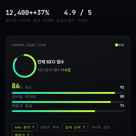
12,400+
+37%
4.9 / 5
분석된 사이트
평균 트래픽 상승
사용자 만족도
ranker_scan.live
전체 SEO 점수
지난 분석 대비
+14점
86
페이지 속도
92
모바일 최적화
88
백링크 품질
74
seo 분석
키워드 추적
검색 순위
사이트 진단
백링크