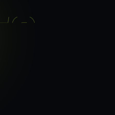
기능
분석 과정
요금
이지로
ranker_scan.
빠른 길.
41
페이지 속도