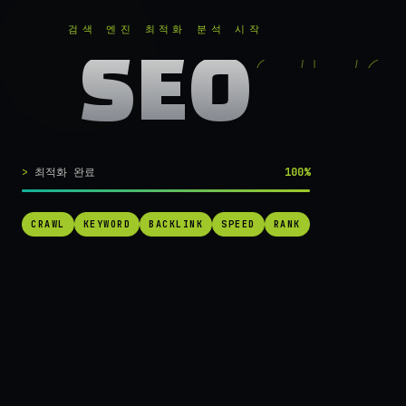
RANKER
.
무료로 분석하기
검색 엔진 최적화 분석 시작
SEO
실시간 SEO 엔진 가동 중
검색 1페이지로
최적화 완료
100%
가는
가장 빠른 길.
CRAWL
KEYWORD
BACKLINK
SPEED
RANK
RANKER는 당신의 사이트를 60초 만에 스캔하고, 경쟁사를 추적하고,
순위를 끌어올릴 실행 가능한 액션을 제안합니다. 더 이상 추측하지 마
세요.
→ 내 사이트 무료 진단
작동 방식 보기