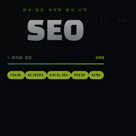
RANKER
.
무료로 분석하기
검색 엔진 최적화 분석 시작
SEO
실시간 SEO 엔진 가동 중
검색 1페이지로
최적화 완료
100%
가는
가장 빠른 길.
CRAWL
KEYWORD
BACKLINK
SPEED
RANK
RANKER는 당신의 사이트를 60초 만에 스캔하고, 경쟁사를 추적하고,
순위를 끌어올릴 실행 가능한 액션을 제안합니다. 더 이상 추측하지 마
세요.
→ 내 사이트 무료 진단
작동 방식 보기