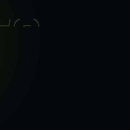
기능
분석 과정
요금
이지로
ranker_scan.
빠른 길.
40
페이지 속도