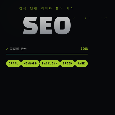
RANKER
.
무료로 분석하기
검색 엔진 최적화 분석 시작
SEO
실시간 SEO 엔진 가동 중
검색 1페이지로
최적화 완료
100%
가는
가장 빠른 길.
CRAWL
KEYWORD
BACKLINK
SPEED
RANK
RANKER는 당신의 사이트를 60초 만에 스캔하고, 경쟁사를 추적하고,
순위를 끌어올릴 실행 가능한 액션을 제안합니다. 더 이상 추측하지 마
세요.
→ 내 사이트 무료 진단
작동 방식 보기