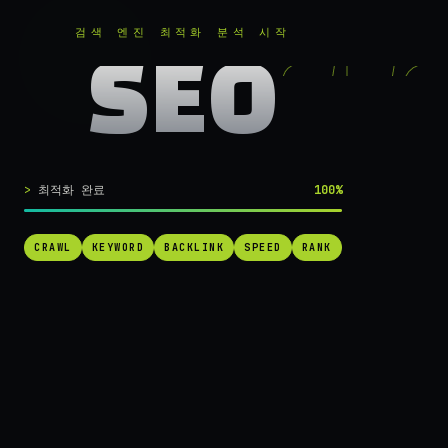
RANKER
.
무료로 분석하기
검색 엔진 최적화 분석 시작
SEO
실시간 SEO 엔진 가동 중
검색 1페이지로
최적화 완료
100%
가는
가장 빠른 길.
CRAWL
KEYWORD
BACKLINK
SPEED
RANK
RANKER는 당신의 사이트를 60초 만에 스캔하고, 경쟁사를 추적하고,
순위를 끌어올릴 실행 가능한 액션을 제안합니다. 더 이상 추측하지 마
세요.
→ 내 사이트 무료 진단
작동 방식 보기